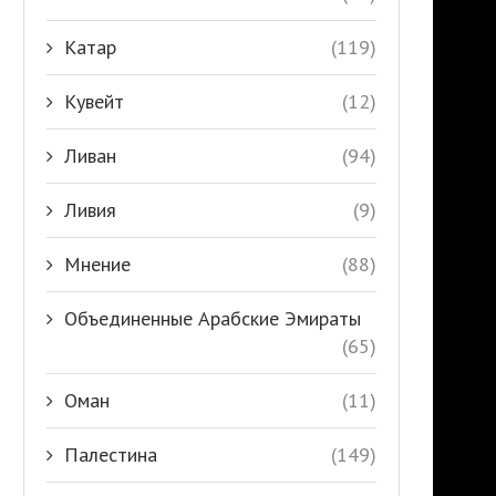
Катар
(119)
Кувейт
(12)
Ливан
(94)
Ливия
(9)
Мнение
(88)
Объединенные Арабские Эмираты
(65)
Оман
(11)
Палестина
(149)