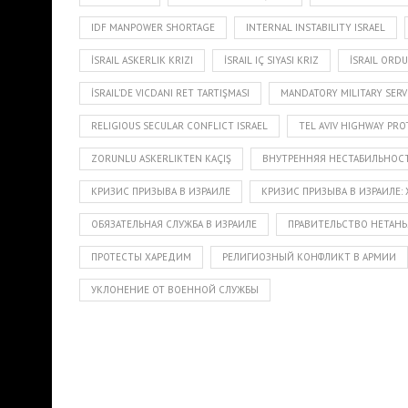
IDF MANPOWER SHORTAGE
INTERNAL INSTABILITY ISRAEL
İSRAIL ASKERLIK KRIZI
İSRAIL IÇ SIYASI KRIZ
İSRAIL ORD
İSRAIL’DE VICDANI RET TARTIŞMASI
MANDATORY MILITARY SERVI
RELIGIOUS SECULAR CONFLICT ISRAEL
TEL AVIV HIGHWAY PRO
ZORUNLU ASKERLIKTEN KAÇIŞ
ВНУТРЕННЯЯ НЕСТАБИЛЬНОСТ
КРИЗИС ПРИЗЫВА В ИЗРАИЛЕ
КРИЗИС ПРИЗЫВА В ИЗРАИЛЕ:
ОБЯЗАТЕЛЬНАЯ СЛУЖБА В ИЗРАИЛЕ
ПРАВИТЕЛЬСТВО НЕТАНЬ
ПРОТЕСТЫ ХАРЕДИМ
РЕЛИГИОЗНЫЙ КОНФЛИКТ В АРМИИ
УКЛОНЕНИЕ ОТ ВОЕННОЙ СЛУЖБЫ