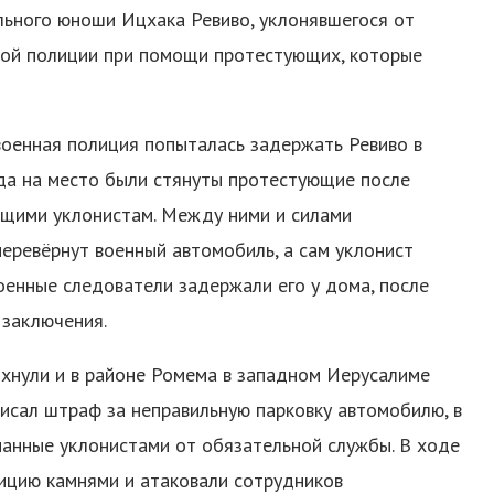
льного юноши Ицхака Ревиво, уклонявшегося от
нной полиции при помощи протестующих, которые
военная полиция попыталась задержать Ревиво в
гда на место были стянуты протестующие после
ющими уклонистам. Между ними и силами
еревёрнут военный автомобиль, а сам уклонист
оенные следователи задержали его у дома, после
 заключения.
ыхнули и в районе Ромема в западном Иерусалиме
писал штраф за неправильную парковку автомобилю, в
анные уклонистами от обязательной службы. В ходе
ицию камнями и атаковали сотрудников