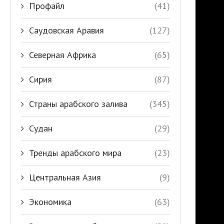
Профайл
(41)
Саудовская Аравия
(127)
Северная Африка
(65)
Сирия
(87)
Страны арабского залива
(345)
Судан
(29)
Тренды арабского мира
(23)
Центральная Азия
(9)
Экономика
(63)