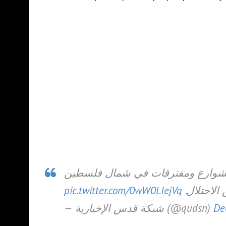
 لشوارع ومفترقات في شمال فلسطين
pic.twitter.com/0wW0LIejVq
ش الاحتلال
— شبكة قدس الإخبارية (@qudsn)
De