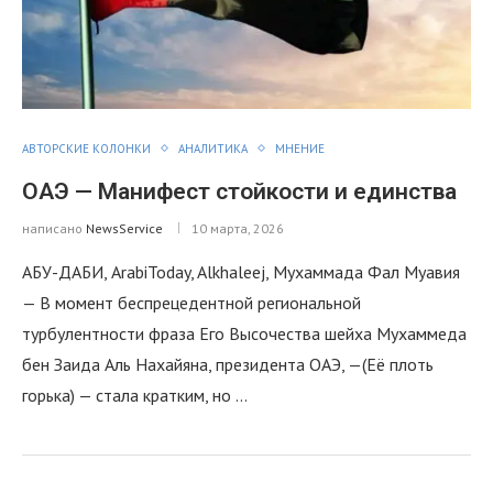
АВТОРСКИЕ КОЛОНКИ
АНАЛИТИКА
МНЕНИЕ
ОАЭ — Манифест стойкости и единства
написано
NewsService
10 марта, 2026
АБУ-ДАБИ, ArabiToday, Alkhaleej, Мухаммада Фал Муавия
— В момент беспрецедентной региональной
турбулентности фраза Его Высочества шейха Мухаммеда
бен Заида Аль Нахайяна, президента ОАЭ, —(Её плоть
горька) — стала кратким, но …