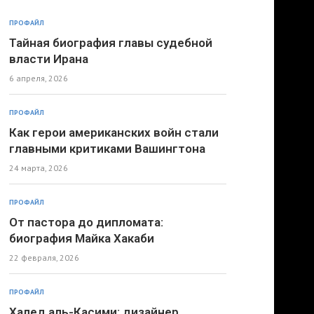
ПРОФАЙЛ
Тайная биография главы судебной
власти Ирана
6 апреля, 2026
ПРОФАЙЛ
Как герои американских войн стали
главными критиками Вашингтона
24 марта, 2026
ПРОФАЙЛ
От пастора до дипломата:
биография Майка Хакаби
22 февраля, 2026
ПРОФАЙЛ
Халед аль-Касими: дизайнер