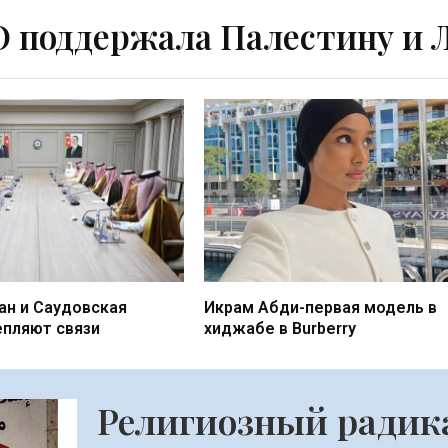
поддержала Палестину и 
н и Саудовская
Икрам Абди-первая модель в
епляют связи
хиджабе в Burberry
Религиозный радик