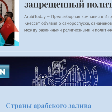
запрещенный полит
ArabiToday — Предвыборная кампания в Изр
Кнессет объявил о самороспуске, ознамено
между различными религиозными и политиче
Страны арабского залива