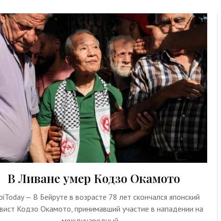
В Ливане умер Кодзо Окамото
biToday — В Бейруте в возрасте 78 лет скончался японский
вист Кодзо Окамото, принимавший участие в нападении на
международный …