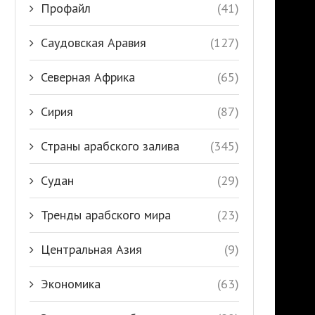
Профайл
(41)
Саудовская Аравия
(127)
Северная Африка
(65)
Сирия
(87)
Страны арабского залива
(345)
Судан
(29)
Тренды арабского мира
(23)
Центральная Азия
(9)
Экономика
(63)