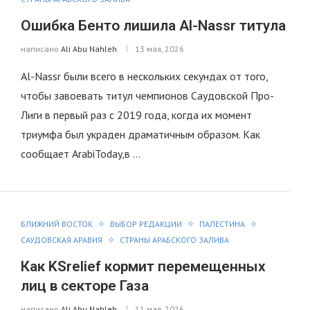
Ошибка Бенто лишила Al-Nassr титула
написано
Ali Abu Nahleh
13 мая, 2026
Al-Nassr были всего в нескольких секундах от того,
чтобы завоевать титул чемпионов Саудовской Про-
Лиги в первый раз с 2019 года, когда их момент
триумфа был украден драматичным образом. Как
сообщает ArabiToday,в …
БЛИЖНИЙ ВОСТОК
ВЫБОР РЕДАКЦИИ
ПАЛЕСТИНА
САУДОВСКАЯ АРАВИЯ
СТРАНЫ АРАБСКОГО ЗАЛИВА
Как KSrelief кормит перемещенных
лиц в секторе Газа
написано
Ali Abu Nahleh
11 мая, 2026