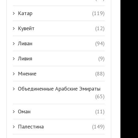
Катар
(119)
Кувейт
(12)
Ливан
(94)
Ливия
(9)
Мнение
(88)
Объединенные Арабские Эмираты
(65)
Оман
(11)
Палестина
(149)