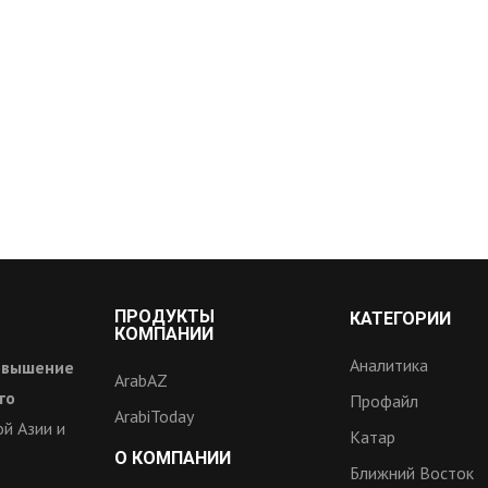
ПРОДУКТЫ
КАТЕГОРИИ
КОМПАНИИ
Аналитика
овышение
ArabAZ
го
Профайл
ArabiToday
й Азии и
Катар
О КОМПАНИИ
Ближний Восток