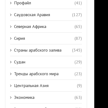
Профайл
(41)
Саудовская Аравия
(127)
Северная Африка
(65)
Сирия
(87)
Страны арабского залива
(345)
Судан
(29)
Тренды арабского мира
(23)
Центральная Азия
(9)
Экономика
(63)