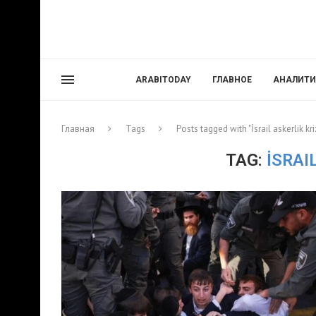
ARABITODAY
ГЛАВНОЕ
АНАЛИТИ
Главная
Tags
Posts tagged with "İsrail askerlik kri
TAG:
İSRAI