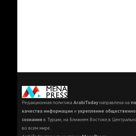
Редакционная политика
ArabiToday
направлена на
п
качества информации
и
укрепление общественно
сознания
в Турции, на Ближнем Востоке,в Центрально
во всем мире.