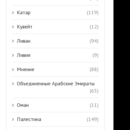
Катар
(119)
Кувейт
(12)
Ливан
(94)
Ливия
(9)
Мнение
(88)
Объединенные Арабские Эмираты
(65)
Оман
(11)
Палестина
(149)