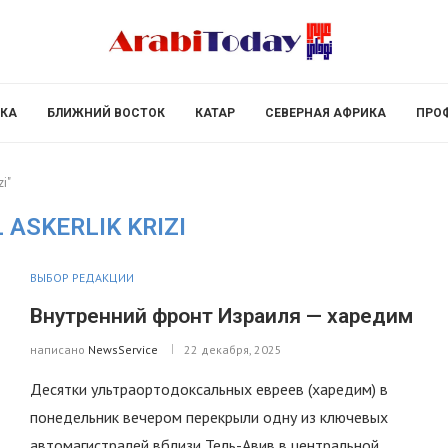
КА
БЛИЖНИЙ ВОСТОК
КАТАР
СЕВЕРНАЯ АФРИКА
ПРО
zi"
L ASKERLIK KRIZI
ВЫБОР РЕДАКЦИИ
Внутренний фронт Израиля — харедим
написано
NewsService
22 декабря, 2025
Десятки ультраортодоксальных евреев (харедим) в
понедельник вечером перекрыли одну из ключевых
автомагистралей вблизи Тель-Авив в центральной