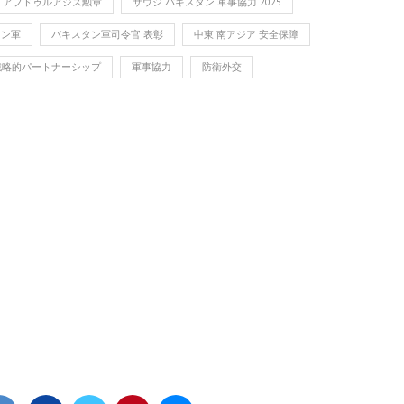
・アブドゥルアジズ勲章
サウジ パキスタン 軍事協力 2025
タン軍
パキスタン軍司令官 表彰
中東 南アジア 安全保障
戦略的パートナーシップ
軍事協力
防衛外交