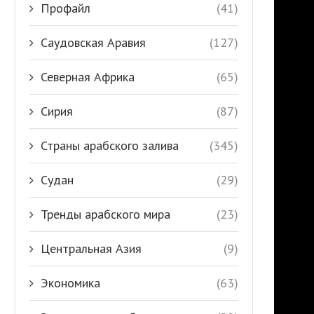
Профайл
(41)
Саудовская Аравия
(127)
Северная Африка
(65)
Сирия
(87)
Страны арабского залива
(345)
Судан
(29)
Тренды арабского мира
(23)
Центральная Азия
(9)
Экономика
(63)