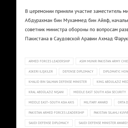
В церемонии приняли участие заместитель м
Абдурахман бин Мухаммед бин Айяф, начальн
советник министра обороны по вопросам раз
Пакистана в Саудовской Аравии Ахмад Фарук
ARMED FORCES LEADERSHIP
ASIM MUNIR PAKISTAN ARMY CHI
ASKERI ILIŞKILER
DEFENSE DIPLOMACY
DIPLOMATIC HO
KHALID BIN SALMAN DEFENSE MINISTER
KING ABDULAZIZ ME
KRAL ABDÜLAZIZ NIŞANI
MIDDLE EAST SOUTH ASIA SECURITY
MIDDLE EAST–SOUTH ASIA AXIS
MILITARY AWARD
ORTA 
PAKISTAN ARMED FORCES LEADERSHIP
PAKISTAN SILAHLI KUVV
SAUDI DEFENSE DIPLOMACY
SAUDI DEFENSE MINISTER AWARDS