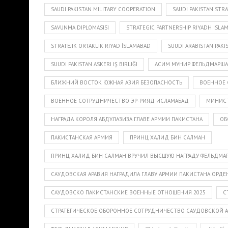
SAUDI PAKISTAN MILITARY COOPERATION
SAUDI PAKISTAN STR
SAVUNMA DIPLOMASISI
STRATEGIC PARTNERSHIP RIYADH ISLA
STRATEJIK ORTAKLIK RIYAD İSLAMABAD
SUUDI ARABISTAN PAK
SUUDI PAKISTAN ASKERI IŞ BIRLIĞI
АСИМ МУНИР ФЕЛЬДМАРШ
БЛИЖНИЙ ВОСТОК ЮЖНАЯ АЗИЯ БЕЗОПАСНОСТЬ
ВОЕННОЕ 
ВОЕННОЕ СОТРУДНИЧЕСТВО ЭР-РИЯД ИСЛАМАБАД
МИНИСТ
НАГРАДА КОРОЛЯ АБДУЛАЗИЗА ГЛАВЕ АРМИИ ПАКИСТАНА
ОБ
ПАКИСТАНСКАЯ АРМИЯ
ПРИНЦ ХАЛИД БИН САЛМАН
ПРИНЦ ХАЛИД БИН САЛМАН ВРУЧИЛ ВЫСШУЮ НАГРАДУ ФЕЛЬДМА
САУДОВСКАЯ АРАВИЯ НАГРАДИЛА ГЛАВУ АРМИИ ПАКИСТАНА ОРД
САУДОВСКО ПАКИСТАНСКИЕ ВОЕННЫЕ ОТНОШЕНИЯ 2025
С
СТРАТЕГИЧЕСКОЕ ОБОРОННОЕ СОТРУДНИЧЕСТВО САУДОВСКОЙ А