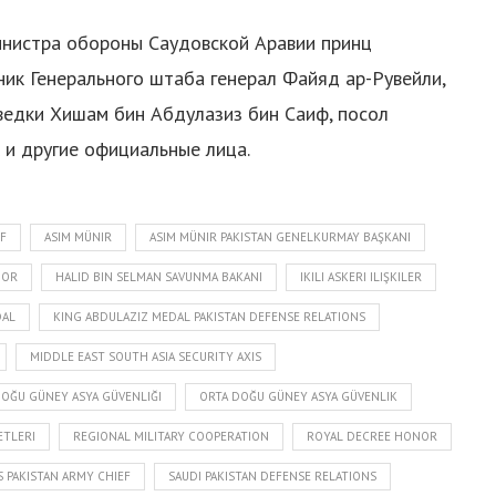
инистра обороны Саудовской Аравии принц
ик Генерального штаба генерал Файяд ар-Рувейли,
ведки Хишам бин Абдулазиз бин Саиф, посол
 и другие официальные лица.
EF
ASIM MÜNIR
ASIM MÜNIR PAKISTAN GENELKURMAY BAŞKANI
NOR
HALID BIN SELMAN SAVUNMA BAKANI
IKILI ASKERI ILIŞKILER
DAL
KING ABDULAZIZ MEDAL PAKISTAN DEFENSE RELATIONS
MIDDLE EAST SOUTH ASIA SECURITY AXIS
DOĞU GÜNEY ASYA GÜVENLIĞI
ORTA DOĞU GÜNEY ASYA GÜVENLIK
ETLERI
REGIONAL MILITARY COOPERATION
ROYAL DECREE HONOR
 PAKISTAN ARMY CHIEF
SAUDI PAKISTAN DEFENSE RELATIONS