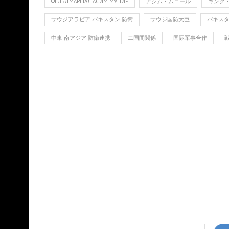
ФЕЛЬДМАРШАЛ АСИМ МУНИР
アシム・ムニール
キング
サウジアラビア パキスタン 防衛
サウジ国防大臣
パキス
中東 南アジア 防衛連携
二国間関係
国际军事合作