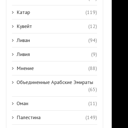
Катар
(119)
Кувейт
(12)
Ливан
(94)
Ливия
(9)
Мнение
(88)
Объединенные Арабские Эмираты
(65)
Оман
(11)
Палестина
(149)