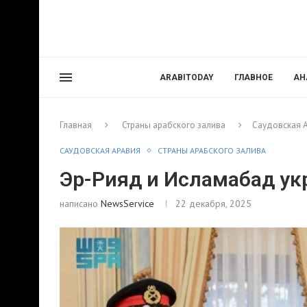
ARABITODAY
ГЛАВНОЕ
АН
Главная
Страны арабского залива
Саудовская 
САУДОВСКАЯ АРАВИЯ
СТРАНЫ АРАБСКОГО ЗАЛИВА
Эр-Рияд и Исламабад у
написано
NewsService
22 декабря, 2025