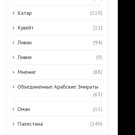
Катар
(119)
Кувейт
(12)
Ливан
(94)
Ливия
(9)
Мнение
(88)
Объединенные Арабские Эмираты
(65)
Оман
(11)
Палестина
(149)