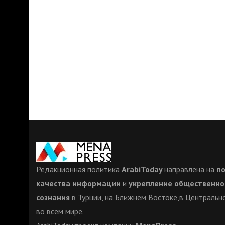
Редакционная политика
ArabiToday
направлена на
п
качества информации
и
укрепление общественно
сознания
в Турции, на Ближнем Востоке,в Центрально
во всем мире.