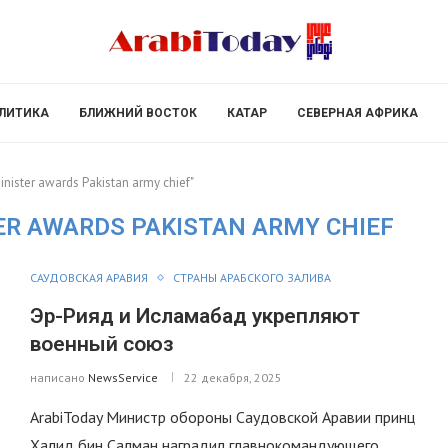
ЛИТИКА
БЛИЖНИЙ ВОСТОК
КАТАР
СЕВЕРНАЯ АФРИКА
inister awards Pakistan army chief"
ER AWARDS PAKISTAN ARMY CHIEF
САУДОВСКАЯ АРАВИЯ
СТРАНЫ АРАБСКОГО ЗАЛИВА
Эр-Рияд и Исламабад укрепляют
военный союз
написано
NewsService
22 декабря, 2025
ArabiToday Министр обороны Саудовской Аравии принц
Халид бин Салман наградил главнокомандующего