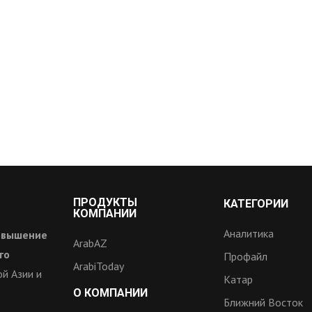
ПРОДУКТЫ
КАТЕГОРИИ
КОМПАНИИ
Аналитика
овышение
ArabAZ
го
Профайл
ArabiToday
й Азии и
Катар
О КОМПАНИИ
Ближний Восток