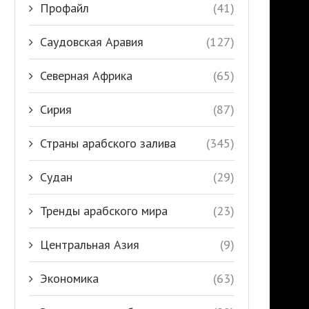
Профайл
(41)
Саудовская Аравия
(127)
Северная Африка
(65)
Сирия
(87)
Страны арабского залива
(345)
Судан
(29)
Тренды арабского мира
(23)
Центральная Азия
(9)
Экономика
(63)