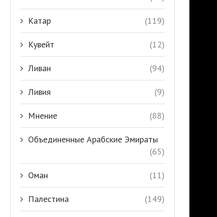
Катар
(119)
Кувейт
(12)
Ливан
(94)
Ливия
(9)
Мнение
(88)
Объединенные Арабские Эмираты
(65)
Оман
(11)
Палестина
(149)