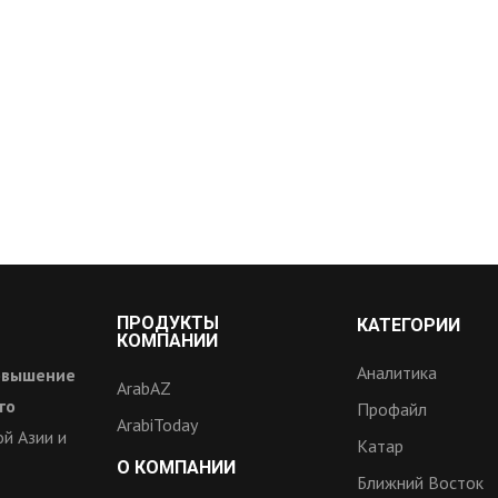
ПРОДУКТЫ
КАТЕГОРИИ
КОМПАНИИ
Аналитика
овышение
ArabAZ
го
Профайл
ArabiToday
й Азии и
Катар
О КОМПАНИИ
Ближний Восток