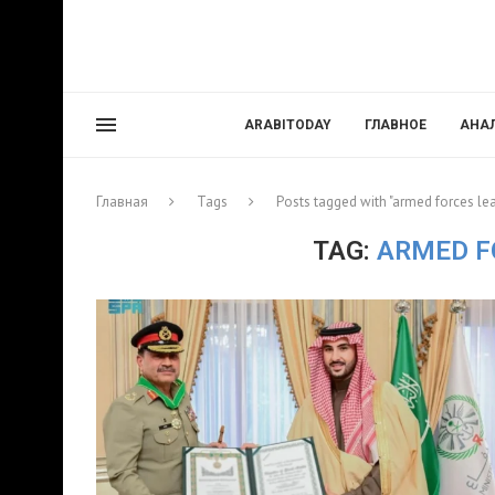
ARABITODAY
ГЛАВНОЕ
АНА
Главная
Tags
Posts tagged with "armed forces le
TAG:
ARMED F