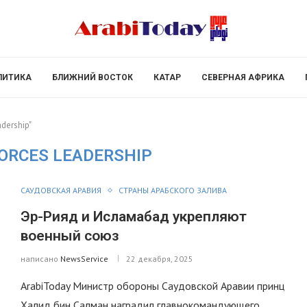
ЛИТИКА
БЛИЖНИЙ ВОСТОК
КАТАР
СЕВЕРНАЯ АФРИКА
adership"
ORCES LEADERSHIP
САУДОВСКАЯ АРАВИЯ
СТРАНЫ АРАБСКОГО ЗАЛИВА
Эр-Рияд и Исламабад укрепляют
военный союз
написано
NewsService
22 декабря, 2025
ArabiToday Министр обороны Саудовской Аравии принц
Халид бин Салман наградил главнокомандующего