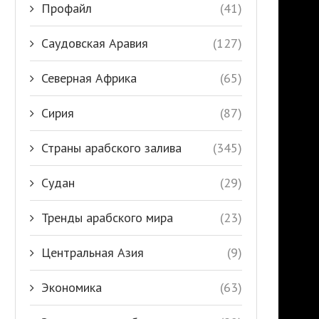
Профайл
(41)
Саудовская Аравия
(127)
Северная Африка
(65)
Сирия
(87)
Страны арабского залива
(345)
Судан
(29)
Тренды арабского мира
(23)
Центральная Азия
(9)
Экономика
(63)