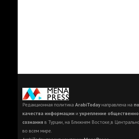
Редакционная политика
ArabiToday
направлена на
п
качества информации
и
укрепление общественно
сознания
в Турции, на Ближнем Востоке,в Центрально
во всем мире.