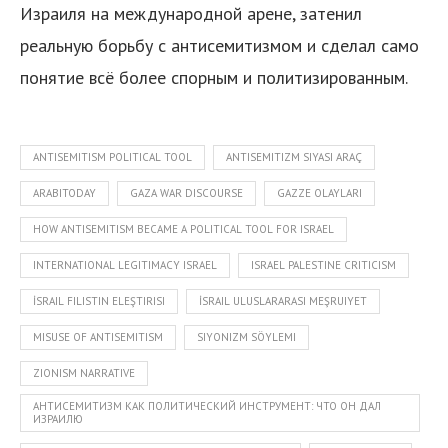
Израиля на международной арене, затенил
реальную борьбу с антисемитизмом и сделал само
понятие всё более спорным и политизированным.
ANTISEMITISM POLITICAL TOOL
ANTISEMITIZM SIYASI ARAÇ
ARABITODAY
GAZA WAR DISCOURSE
GAZZE OLAYLARI
HOW ANTISEMITISM BECAME A POLITICAL TOOL FOR ISRAEL
INTERNATIONAL LEGITIMACY ISRAEL
ISRAEL PALESTINE CRITICISM
İSRAIL FILISTIN ELEŞTIRISI
İSRAIL ULUSLARARASI MEŞRUIYET
MISUSE OF ANTISEMITISM
SIYONIZM SÖYLEMI
ZIONISM NARRATIVE
АНТИСЕМИТИЗМ КАК ПОЛИТИЧЕСКИЙ ИНСТРУМЕНТ: ЧТО ОН ДАЛ
ИЗРАИЛЮ