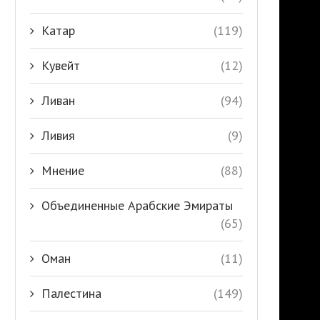
Катар
(119)
Кувейт
(12)
Ливан
(94)
Ливия
(9)
Мнение
(88)
Объединенные Арабские Эмираты
(65)
Оман
(11)
Палестина
(149)