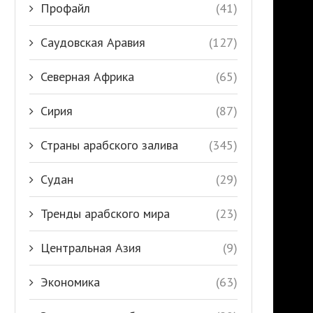
Профайл
(41)
Саудовская Аравия
(127)
Северная Африка
(65)
Сирия
(87)
Страны арабского залива
(345)
Судан
(29)
Тренды арабского мира
(23)
Центральная Азия
(9)
Экономика
(63)