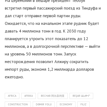
На церемонии в Бешаре президент Теббун
встретил первый пассажирский поезд из Тиндуфа и
дал старт отправке первой партии руды.
Ожидается, что на начальном этапе рудник будет
давать 4 миллиона тонн в год. К 2030 году
планируется утроить этот показатель до 12
я
миллионов, а в долгосрочной перспективе — выйти
на уровень 50 миллионов тонн. Запуск
месторождения позволит Алжиру сократить
импорт руды, экономя 1,2 миллиарда долларов
ежегодно.
AFRICA
AFRIKA
BECHAR 阿尔及利亚
BEŞAR ԱԼԺԻՐ
CONSTRUCTION
DƏMIR YOLU
ECONOMY
FILIZ