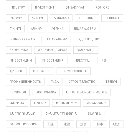
INDUSTRY
INVESTMENT
IQTISADIYYAT
IRON ORE
RAILWAY
SƏNAYE
SƏRMAYƏ
TEBBOUNE
TEBBUNA
TIKINTI
АЛЖИР
АФРИКА
БЕШАР ALGERIA
БЕШАР ƏLCƏZAIR
БЕШАР АЛЖИР
БУДІВНИЦТВО
ЕКОНОМІКА
ЖЕЛЕЗНАЯ ДОРОГА
ЗАЛІЗНИЦЯ
ИНВЕСТИЦИИ
ИНВЕСТИЦИЯ
ІНВЕСТИЦІЇ
КЕН
ҚҰРЫЛЫС
ӨНЕРКӘСІП
ПРОМИСЛОВІСТЬ
ПРОМЫШЛЕННОСТЬ
РУДА
СТРОИТЕЛЬСТВО
ТЕББУН
ТЕМІРЖОЛ
ЭКОНОМИКА
ԱՐԴՅՈՒՆԱԲԵՐՈՒԹՅՈՒՆ
ԱՖՐԻԿԱ
ԲԵՇԱՐ
ԵՐԿԱԹՈՒՂԻ
ՀԱՆՔԱՔԱՐ
ՆԵՐԴՐՈՒՄՆԵՐ
ՇԻՆԱՐԱՐՈՒԹՅՈՒՆ
ՏԵԲՈՒՆ
ՏՆՏԵՍՈՒԹՅՈՒՆ
工业
建设
投资
特本
经济