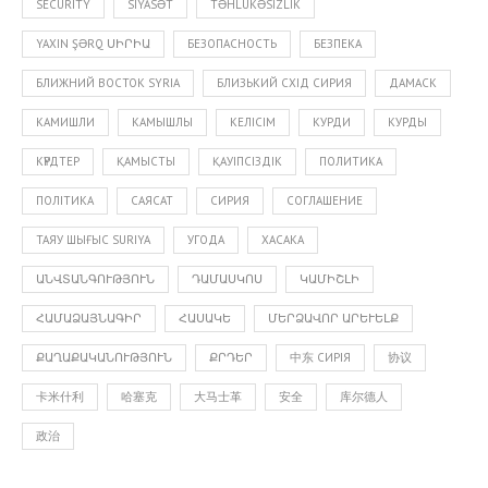
SECURITY
SIYASƏT
TƏHLÜKƏSIZLIK
YAXIN ŞƏRQ ՍԻՐԻԱ
БЕЗОПАСНОСТЬ
БЕЗПЕКА
БЛИЖНИЙ ВОСТОК SYRIA
БЛИЗЬКИЙ СХІД СИРИЯ
ДАМАСК
КАМИШЛИ
КАМЫШЛЫ
КЕЛІСІМ
КУРДИ
КУРДЫ
КҮРДТЕР
ҚАМЫСТЫ
ҚАУІПСІЗДІК
ПОЛИТИКА
ПОЛІТИКА
САЯСАТ
СИРИЯ
СОГЛАШЕНИЕ
ТАЯУ ШЫҒЫС SURIYA
УГОДА
ХАСАКА
ԱՆՎՏԱՆԳՈՒԹՅՈՒՆ
ԴԱՄԱՍԿՈՍ
ԿԱՄԻՇԼԻ
ՀԱՄԱՁԱՅՆԱԳԻՐ
ՀԱՍԱԿԵ
ՄԵՐՁԱՎՈՐ ԱՐԵՒԵԼՔ
ՔԱՂԱՔԱԿԱՆՈՒԹՅՈՒՆ
ՔՐԴԵՐ
中东 СИРІЯ
协议
卡米什利
哈塞克
大马士革
安全
库尔德人
政治