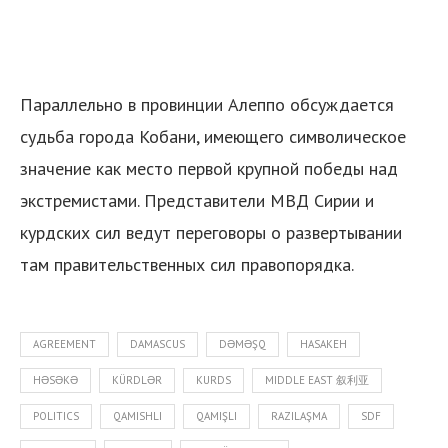
Параллельно в провинции Алеппо обсуждается
судьба города Кобани, имеющего символическое
значение как место первой крупной победы над
экстремистами. Представители МВД Сирии и
курдских сил ведут переговоры о развертывании
там правительственных сил правопорядка.
AGREEMENT
DAMASCUS
DƏMƏŞQ
HASAKEH
HƏSƏKƏ
KÜRDLƏR
KURDS
MIDDLE EAST 叙利亚
POLITICS
QAMISHLI
QAMIŞLI
RAZILAŞMA
SDF