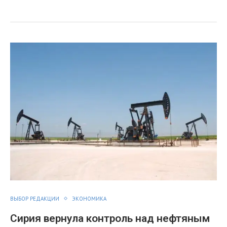
я
ВЫБОР РЕДАКЦИИ
ЭКОНОМИКА
Сирия вернула контроль над нефтяным