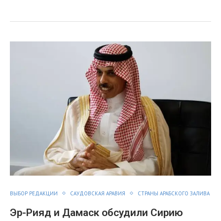
я
ВЫБОР РЕДАКЦИИ
САУДОВСКАЯ АРАВИЯ
СТРАНЫ АРАБСКОГО ЗАЛИВА
Эр-Рияд и Дамаск обсудили Сирию