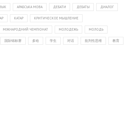
ЯЗЫК
АРАБСЬКА МОВА
ДЕБАТИ
ДЕБАТЫ
ДИАЛОГ
АР
КАТАР
КРИТИЧЕСКОЕ МЫШЛЕНИЕ
МІЖНАРОДНИЙ ЧЕМПІОНАТ
МОЛОДЕЖЬ
МОЛОДЬ
国际锦标赛
多哈
学生
对话
批判性思维
教育