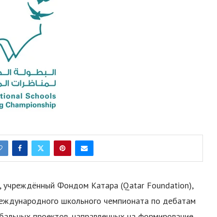
, учреждённый Фондом Катара (Qatar Foundation),
Международного школьного чемпионата по дебатам
обальных проектов, направленных на формирование