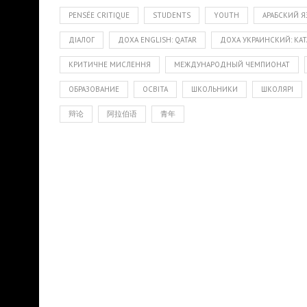
PENSÉE CRITIQUE
STUDENTS
YOUTH
АРАБСКИЙ 
ДІАЛОГ
ДОХА ENGLISH: QATAR
ДОХА УКРАИНСКИЙ: КАТ
КРИТИЧНЕ МИСЛЕННЯ
МЕЖДУНАРОДНЫЙ ЧЕМПИОНАТ
ОБРАЗОВАНИЕ
ОСВІТА
ШКОЛЬНИКИ
ШКОЛЯРІ
辩论
阿拉伯语
青年