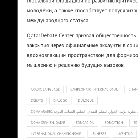
глобальной площадкой по развитию критичес
молодёжи, а также способствует популяризац
международного статуса.
QatarDebate Center призвал общественность
закрытия через официальные аккаунты в соци
вдохновляющим пространством для формиров
мышлению и решению будущих вызовов.
ARABIC LANGUAGE
CAMPEONATO INTERNACIONAL
CHAM
DÉBATS
DIÁLOGO
DIALOGUE
DOHA SPANISH: QATAR
EDUCACIÓN
ÉDUCATION
ED
INTERNATIONAL CHAMPIONSHIP
JEUNESSE
JUVENTUD