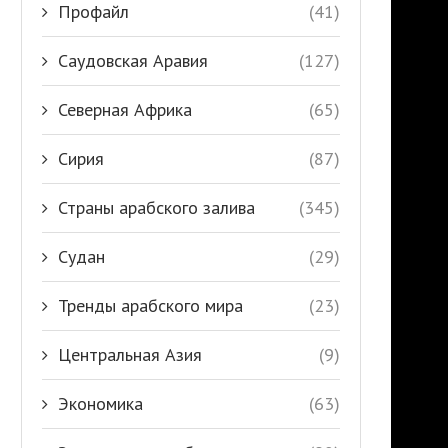
Профайл
(41)
Саудовская Аравия
(127)
Северная Африка
(65)
Сирия
(87)
Страны арабского залива
(345)
Судан
(29)
Тренды арабского мира
(23)
Центральная Азия
(9)
Экономика
(63)