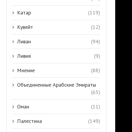
Катар
(119)
Кувейт
(12)
Ливан
(94)
Ливия
(9)
Мнение
(88)
Объединенные Арабские Эмираты
(65)
Оман
(11)
Палестина
(149)