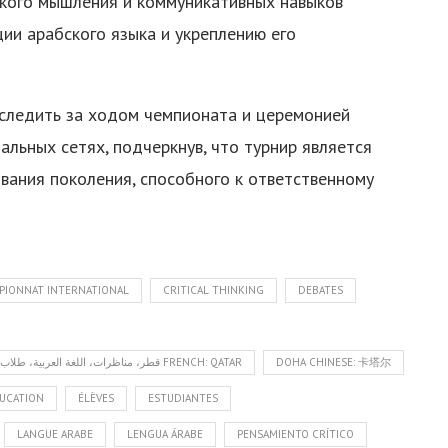
кого мышления и коммуникативных навыков
ии арабского языка и укреплению его
 следить за ходом чемпионата и церемонией
альных сетях, подчеркнув, что турнир является
ания поколения, способного к ответственному
PIONNAT INTERNATIONAL
CRITICAL THINKING
DEBATES
DOHA ARABIC: قطر، مناظرات، اللغة العربية، طلاب، بطولة دولية، الحوار، التفكير النقدي، التعليم، الشباب، الدوحة FRENCH: QATAR
DOHA CHINESE: 卡塔尔
UCATION
ÉLÈVES
ESTUDIANTES
LANGUE ARABE
LENGUA ÁRABE
PENSAMIENTO CRÍTICO