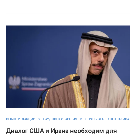
я
ВЫБОР РЕДАКЦИИ
САУДОВСКАЯ АРАВИЯ
СТРАНЫ АРАБСКОГО ЗАЛИВА
Диалог США и Ирана необходим для