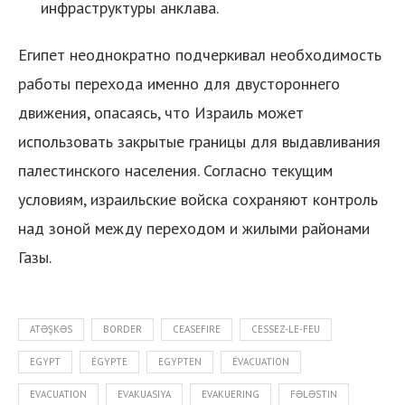
инфраструктуры анклава.
Египет неоднократно подчеркивал необходимость
работы перехода именно для двустороннего
движения, опасаясь, что Израиль может
использовать закрытые границы для выдавливания
палестинского населения. Согласно текущим
условиям, израильские войска сохраняют контроль
над зоной между переходом и жилыми районами
Газы.
ATƏŞKƏS
BORDER
CEASEFIRE
CESSEZ-LE-FEU
EGYPT
ÉGYPTE
EGYPTEN
ÉVACUATION
EVACUATION
EVAKUASIYA
EVAKUERING
FƏLƏSTIN