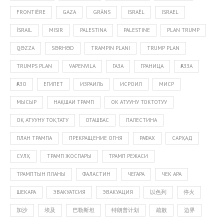
FRONTIÈRE
GAZA
GRÄNS
ISRAËL
ISRAEL
İSRAIL
MISIR
PALESTINA
PALESTINE
PLAN TRUMP
QƏZZA
SƏRHƏD
TRAMPIN PLANI
TRUMP PLAN
TRUMPS PLAN
VAPENVILA
ГАЗА
ГРАНИЦА
ҒАЗЗА
ҒАЗО
ЕГИПЕТ
ИЗРАИЛЬ
ИСРОИЛ
МИСР
МЫСЫР
НАҚШАИ ТРАМП
ОК АТУУНУ ТОКТОТУУ
ОҚ АТУУНУ ТОҚТАТУ
ОТАШБАС
ПАЛЕСТИНА
ПЛАН ТРАМПА
ПРЕКРАЩЕНИЕ ОГНЯ
РАФАХ
САРҲАД
СУЛҲ
ТРАМП ЖОСПАРЫ
ТРАМП РЕЖАСИ
ТРАМПТЫН ПЛАНЫ
ФАЛАСТИН
ЧЕГАРА
ЧЕК АРА
ШЕКАРА
ЭВАКУАТСИЯ
ЭВАКУАЦИЯ
以色列
停火
加沙
埃及
巴勒斯坦
特朗普计划
疏散
边界