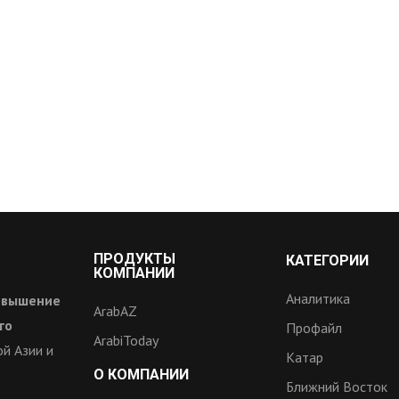
ПРОДУКТЫ
КАТЕГОРИИ
КОМПАНИИ
Аналитика
овышение
ArabAZ
го
Профайл
ArabiToday
й Азии и
Катар
О КОМПАНИИ
Ближний Восток