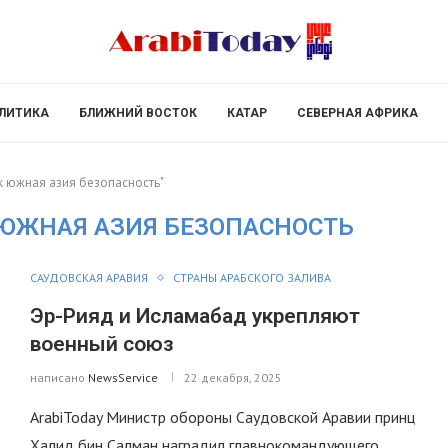
ЛИТИКА
БЛИЖНИЙ ВОСТОК
КАТАР
СЕВЕРНАЯ АФРИКА
ок южная азия безопасность"
ЮЖНАЯ АЗИЯ БЕЗОПАСНОСТЬ
САУДОВСКАЯ АРАВИЯ
СТРАНЫ АРАБСКОГО ЗАЛИВА
Эр-Рияд и Исламабад укрепляют
военный союз
написано
NewsService
22 декабря, 2025
ArabiToday Министр обороны Саудовской Аравии принц
Халид бин Салман наградил главнокомандующего