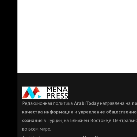
Редакционная политика
ArabiToday
направлена на
п
качества информации
и
укрепление общественно
сознания
в Турции, на Ближнем Востоке,в Центрально
во всем мире.