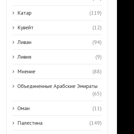
Катар
(119)
Кувейт
(12)
Ливан
(94)
Ливия
(9)
Мнение
(88)
Объединенные Арабские Эмираты
(65)
Оман
(11)
Палестина
(149)