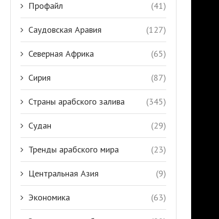
Профайл
(41)
Саудовская Аравия
(127)
Северная Африка
(65)
Сирия
(87)
Страны арабского залива
(345)
Судан
(29)
Тренды арабского мира
(23)
Центральная Азия
(9)
Экономика
(63)