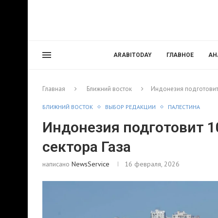
ARABITODAY
ГЛАВНОЕ
АН
Главная
Ближний восток
Индонезия подготовит 
БЛИЖНИЙ ВОСТОК
ВЫБОР РЕДАКЦИИ
ПАЛЕСТИНА
Индонезия подготовит 1
сектора Газа
написано
NewsService
16 февраля, 2026