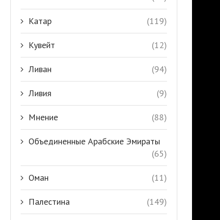
Катар
(119)
Кувейт
(12)
Ливан
(94)
Ливия
(9)
Мнение
(88)
Объединенные Арабские Эмираты
(65)
Оман
(11)
Палестина
(149)