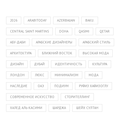
2026
ARABITODAY
AZERBAIJAN
BAKU.
CENTRAL SAINT MARTINS
DOHA
QASIMI
QETAR
АБУ-ДАБИ
АРАБСКИЕ ДИЗАЙНЕРЫ
АРАБСКИЙ СТИЛЬ
АРХИТЕКТУРА
БЛИЖНИЙ ВОСТОК
ВЫСОКАЯ МОДА
ДИЗАЙН
ДУБАЙ
ИДЕНТИЧНОСТЬ
КУЛЬТУРА
ЛОНДОН
ЛЮКС
МИНИМАЛИЗМ
МОДА
НАСЛЕДИЕ
ОАЭ
ПОДИУМ
РУФИЗ ХАФИЗОГЛУ
СОВРЕМЕННОЕ ИСКУССТВО
СТОРИТЕЛЛИНГ
ХАЛЕД АЛЬ-КАСИМИ
ШАРДЖА
ШЕЙХ СУЛТАН