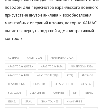
поводом для пересмотра израильского военного
присутствия внутри анклава и возобновления
масштабных операций в зонах, которые ХАМАС
пытается вернуть под свой административный
контроль.
AL-SHIFA
ARABITODAY
ARABITODAY GAZA
ARABITODAY QƏZZA
ARABITODAY ГАЗА
ARABITODAY ҒАЗЗА
ARABITODAY ҒАЗО
ARABITODAY 加沙
ATƏŞ
ATƏŞKƏS
BESKJUTNING
CEASEFIRE
CESSEZ-LE-FEU
ƏL-ŞIFA
FUSILLADE
GULA LINJEN
GUNFIRE
IDF
ISRAEL
ISRAËL
İSRAIL
KHAN YOUNÈS
KHAN YUNIS