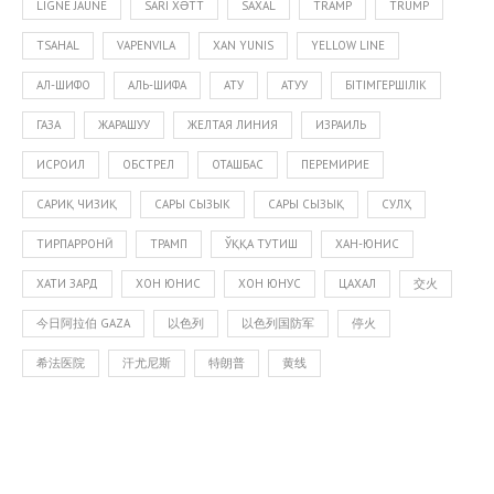
LIGNE JAUNE
SARI XƏTT
SAXAL
TRAMP
TRUMP
TSAHAL
VAPENVILA
XAN YUNIS
YELLOW LINE
АЛ-ШИФО
АЛЬ-ШИФА
АТУ
АТУУ
БІТІМГЕРШІЛІК
ГАЗА
ЖАРАШУУ
ЖЕЛТАЯ ЛИНИЯ
ИЗРАИЛЬ
ИСРОИЛ
ОБСТРЕЛ
ОТАШБАС
ПЕРЕМИРИЕ
САРИҚ ЧИЗИҚ
САРЫ СЫЗЫК
САРЫ СЫЗЫҚ
СУЛҲ
ТИРПАРРОНӢ
ТРАМП
ЎҚҚА ТУТИШ
ХАН-ЮНИС
ХАТИ ЗАРД
ХОН ЮНИС
ХОН ЮНУС
ЦАХАЛ
交火
今日阿拉伯 GAZA
以色列
以色列国防军
停火
希法医院
汗尤尼斯
特朗普
黄线