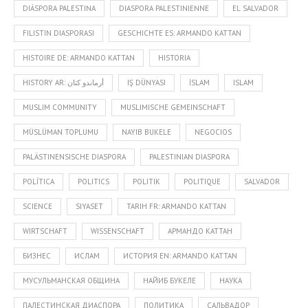
DIÁSPORA PALESTINA
DIASPORA PALESTINIENNE
EL SALVADOR
FILISTIN DIASPORASI
GESCHICHTE ES: ARMANDO KATTAN
HISTOIRE DE: ARMANDO KATTAN
HISTORIA
HISTORY AR: أرماندو كتان
IŞ DÜNYASI
İSLAM
ISLAM
MUSLIM COMMUNITY
MUSLIMISCHE GEMEINSCHAFT
MÜSLÜMAN TOPLUMU
NAYIB BUKELE
NEGOCIOS
PALÄSTINENSISCHE DIASPORA
PALESTINIAN DIASPORA
POLÍTICA
POLITICS
POLITIK
POLITIQUE
SALVADOR
SCIENCE
SIYASET
TARIH FR: ARMANDO KATTAN
WIRTSCHAFT
WISSENSCHAFT
АРМАНДО КАТТАН
БИЗНЕС
ИСЛАМ
ИСТОРИЯ EN: ARMANDO KATTAN
МУСУЛЬМАНСКАЯ ОБЩИНА
НАЙИБ БУКЕЛЕ
НАУКА
ПАЛЕСТИНСКАЯ ДИАСПОРА
ПОЛИТИКА
САЛЬВАДОР