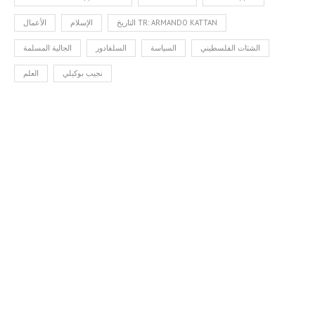
التاريخ TR: ARMANDO KATTAN
الإسلام
الأعمال
الشتات الفلسطيني
السياسة
السلفادور
الجالية المسلمة
نجيب بوكيلي
العلم