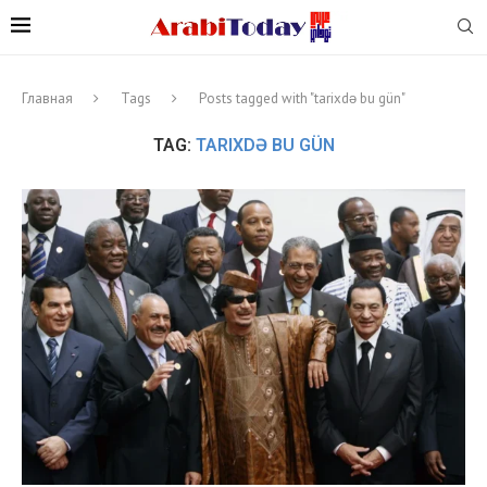
Главная
Tags
Posts tagged with "tarixdə bu gün"
TAG:
TARIXDƏ BU GÜN