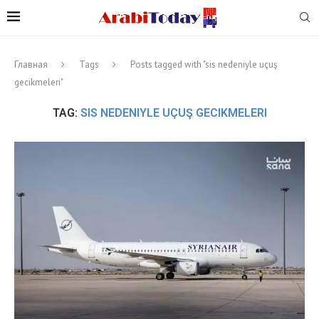
Главная
Tags
Posts tagged with "sis nedeniyle uçuş
gecikmeleri"
TAG:
SIS NEDENIYLE UÇUŞ GECIKMELERI