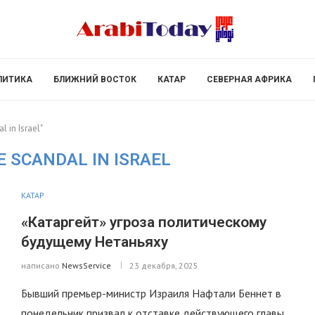
ЛИТИКА
БЛИЖНИЙ ВОСТОК
КАТАР
СЕВЕРНАЯ АФРИКА
l in Israel"
 SCANDAL IN ISRAEL
КАТАР
«Катаргейт» угроза политическому
будущему Нетаньяху
написано
NewsService
23 декабря, 2025
Бывший премьер-министр Израиля Нафтали Беннет в
понедельник призвал к отставке действующего главы