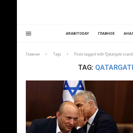
ARABITODAY
ГЛАВНОЕ
АНА
Главная
Tags
Posts tagged with "Qatargate scanda
TAG:
QATARGATE