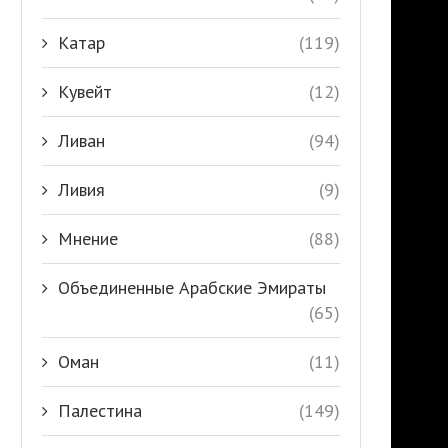
Катар
(119)
Кувейт
(12)
Ливан
(94)
Ливия
(9)
Мнение
(88)
Объединенные Арабские Эмираты
(65)
Оман
(11)
Палестина
(149)