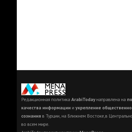
Редакционная политика
ArabiToday
направлена на
п
качества информации
и
укрепление общественно
сознания
в Турции, на Ближнем Востоке,в Центрально
во всем мире.