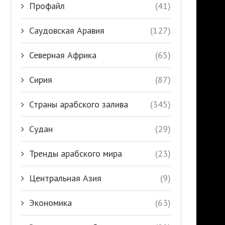
Профайл
(41)
Саудовская Аравия
(127)
Северная Африка
(65)
Сирия
(87)
Страны арабского залива
(345)
Судан
(29)
Тренды арабского мира
(23)
Центральная Азия
(9)
Экономика
(63)