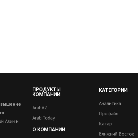
ПРОДУКТЫ
КАТЕГОРИИ
КОМПАНИИ
Аналитика
овышение
ArabAZ
го
Профайл
ArabiToday
й Азии и
Катар
О КОМПАНИИ
Ближний Восток