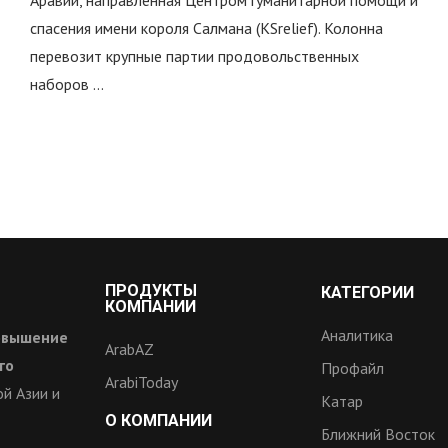
Аравии, направленная Центром гуманитарной помощи и
спасения имени короля Салмана (KSrelief). Колонна
перевозит крупные партии продовольственных
наборов …
ПРОДУКТЫ
КАТЕГОРИИ
КОМПАНИИ
Аналитика
овышение
ArabAZ
го
Профайл
ArabiToday
й Азии и
Катар
О КОМПАНИИ
Ближний Восток