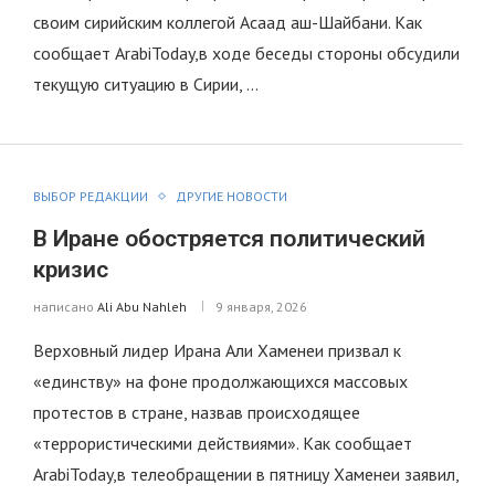
своим сирийским коллегой Асаад аш-Шайбани. Как
сообщает ArabiToday,в ходе беседы стороны обсудили
текущую ситуацию в Сирии, …
ВЫБОР РЕДАКЦИИ
ДРУГИЕ НОВОСТИ
В Иране обостряется политический
кризис
написано
Ali Abu Nahleh
9 января, 2026
Верховный лидер Ирана Али Хаменеи призвал к
«единству» на фоне продолжающихся массовых
протестов в стране, назвав происходящее
«террористическими действиями». Как сообщает
ArabiToday,в телеобращении в пятницу Хаменеи заявил,