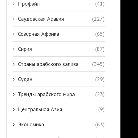
Профайл
(41)
Саудовская Аравия
(127)
Северная Африка
(65)
Сирия
(87)
Страны арабского залива
(345)
Судан
(29)
Тренды арабского мира
(23)
Центральная Азия
(9)
Экономика
(63)