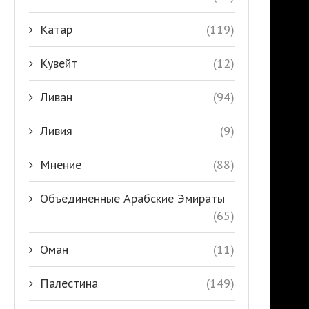
Катар
(119)
Кувейт
(12)
Ливан
(94)
Ливия
(9)
Мнение
(88)
Объединенные Арабские Эмираты
(65)
Оман
(11)
Палестина
(149)