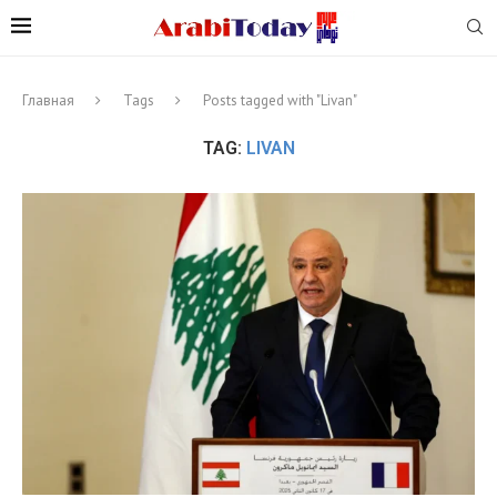
Главная
Tags
Posts tagged with "Livan"
TAG:
LIVAN