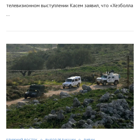
телевизионном выступлении Касем заявил, что «Хезболла
…
я
БЛИЖНИЙ ВОСТОК
ВЫБОР РЕДАКЦИИ
ЛИВАН