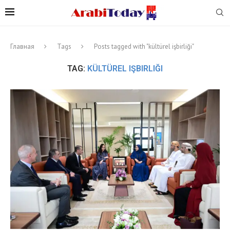
Главная
Tags
Posts tagged with "kültürel işbirliği"
TAG:
KÜLTÜREL IŞBIRLIĞI