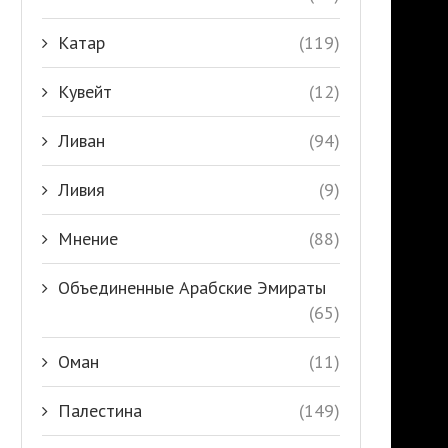
Катар
(119)
Кувейт
(12)
Ливан
(94)
Ливия
(9)
Мнение
(88)
Объединенные Арабские Эмираты
(65)
Оман
(11)
Палестина
(149)