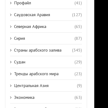
Профайл
(41)
Саудовская Аравия
(127)
Северная Африка
(65)
Сирия
(87)
Страны арабского залива
(345)
Судан
(29)
Тренды арабского мира
(23)
Центральная Азия
(9)
Экономика
(63)