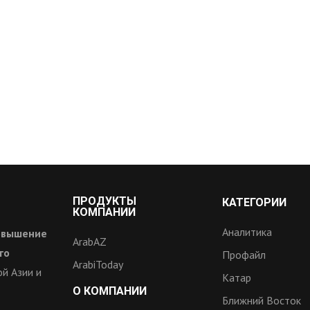
ПРОДУКТЫ
КАТЕГОРИИ
КОМПАНИИ
Аналитика
овышение
ArabAZ
го
Профайл
ArabiToday
й Азии и
Катар
О КОМПАНИИ
Ближний Восток