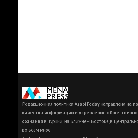
Редакционная политика
ArabiToday
направлена на
п
качества информации
и
укрепление общественно
сознания
в Турции, на Ближнем Востоке,в Центрально
во всем мире.