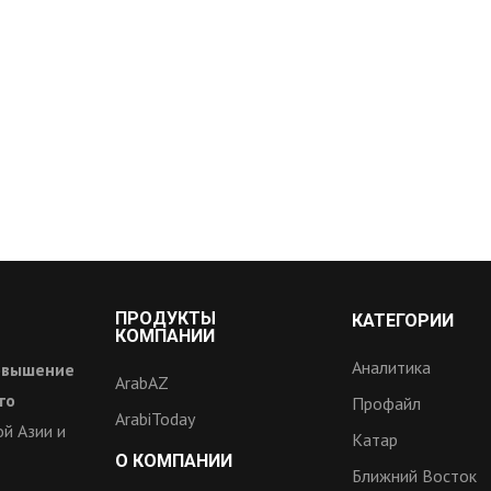
ПРОДУКТЫ
КАТЕГОРИИ
КОМПАНИИ
Аналитика
овышение
ArabAZ
го
Профайл
ArabiToday
й Азии и
Катар
О КОМПАНИИ
Ближний Восток