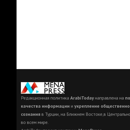
Редакционная политика
ArabiToday
направлена на
п
качества информации
и
укрепление общественно
сознания
в Турции, на Ближнем Востоке,в Центрально
во всем мире.