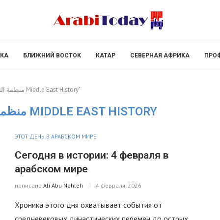
КА
БЛИЖНИЙ ВОСТОК
КАТАР
СЕВЕРНАЯ АФРИКА
ПРО
Posts tagged with "منظمة التحرير الفلسطينية Middle East History"
منظمة التحرير الفلسطينية MIDDLE EAST HISTORY
ЭТОТ ДЕНЬ В АРАБСКОМ МИРЕ
Сегодня в истории: 4 февраля в
арабском мире
написано
Ali Abu Nahleh
4 февраля, 2026
Хроника этого дня охватывает события от
средневековых династических перемен до острых