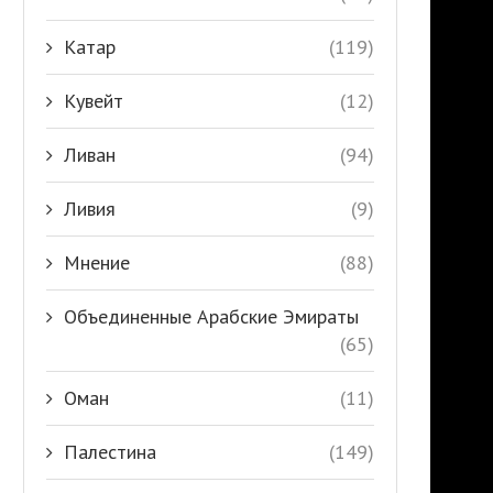
Катар
(119)
Кувейт
(12)
Ливан
(94)
Ливия
(9)
Мнение
(88)
Объединенные Арабские Эмираты
(65)
Оман
(11)
Палестина
(149)