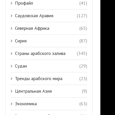
Профайл
(41)
Саудовская Аравия
(127)
Северная Африка
(65)
Сирия
(87)
Страны арабского залива
(345)
Судан
(29)
Тренды арабского мира
(23)
Центральная Азия
(9)
Экономика
(63)