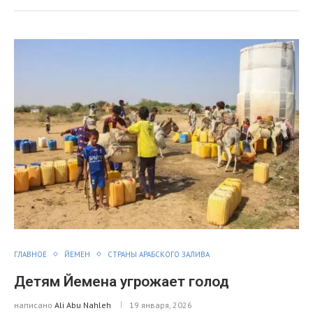
я
ГЛАВНОЕ
ЙЕМЕН
СТРАНЫ АРАБСКОГО ЗАЛИВА
Детям Йемена угрожает голод
написано
Ali Abu Nahleh
19 января, 2026