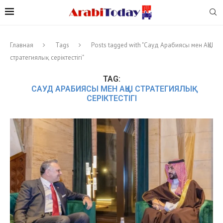
Главная
Tags
Posts tagged with "Сауд Арабиясы мен АҚШ
стратегиялық серіктестігі"
TAG:
САУД АРАБИЯСЫ МЕН АҚШ СТРАТЕГИЯЛЫҚ
СЕРІКТЕСТІГІ