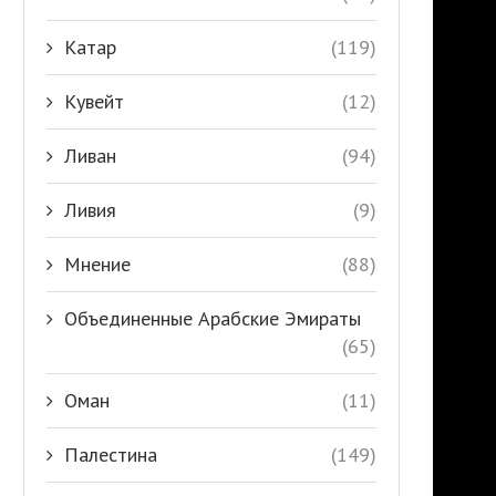
Катар
(119)
Кувейт
(12)
Ливан
(94)
Ливия
(9)
Мнение
(88)
Объединенные Арабские Эмираты
(65)
Оман
(11)
Палестина
(149)