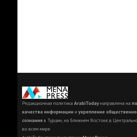
Редакционная политика
ArabiToday
направлена на
п
качества информации
и
укрепление общественно
сознания
в Турции, на Ближнем Востоке,в Центрально
во всем мире.