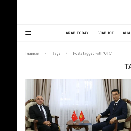
ARABITODAY
ГЛАВНОЕ
АНА
Главная
Tags
Posts tagged with "ОТС"
T