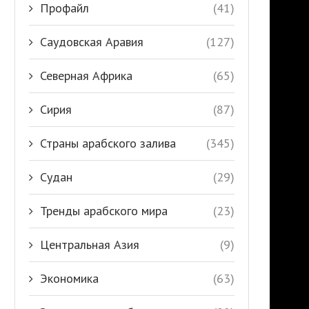
Профайл
(41)
Саудовская Аравия
(127)
Северная Африка
(65)
Сирия
(87)
Страны арабского залива
(345)
Судан
(29)
Тренды арабского мира
(23)
Центральная Азия
(9)
Экономика
(63)