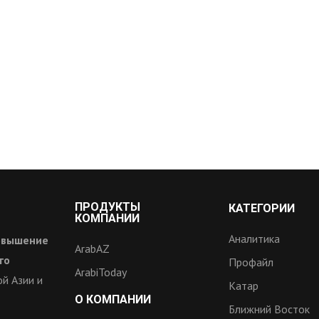
ПРОДУКТЫ
КАТЕГОРИИ
КОМПАНИИ
Аналитика
овышение
ArabAZ
го
Профайл
ArabiToday
й Азии и
Катар
О КОМПАНИИ
Ближний Восток