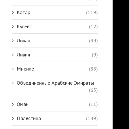
Катар
(119)
Кувейт
(12)
Ливан
(94)
Ливия
(9)
Мнение
(88)
Объединенные Арабские Эмираты
(65)
Оман
(11)
Палестина
(149)