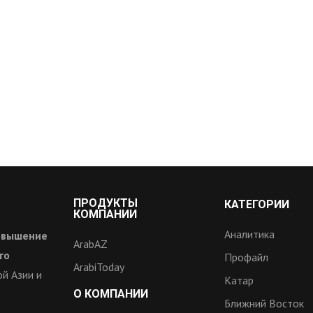
ПРОДУКТЫ
КАТЕГОРИИ
КОМПАНИИ
Аналитика
овышение
ArabAZ
го
Профайл
ArabiToday
й Азии и
Катар
О КОМПАНИИ
Ближний Восток