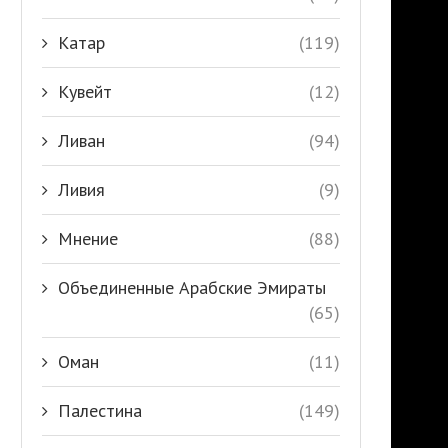
Катар
(119)
Кувейт
(12)
Ливан
(94)
Ливия
(9)
Мнение
(88)
Объединенные Арабские Эмираты
(65)
Оман
(11)
Палестина
(149)