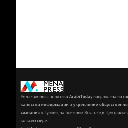
Редакционная политика
ArabiToday
направлена на
п
качества информации
и
укрепление общественно
сознания
в Турции, на Ближнем Востоке,в Центрально
во всем мире.