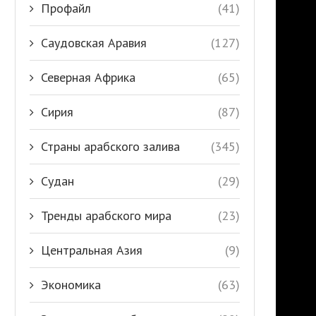
Профайл
(41)
Саудовская Аравия
(127)
Северная Африка
(65)
Сирия
(87)
Страны арабского залива
(345)
Судан
(29)
Тренды арабского мира
(23)
Центральная Азия
(9)
Экономика
(63)