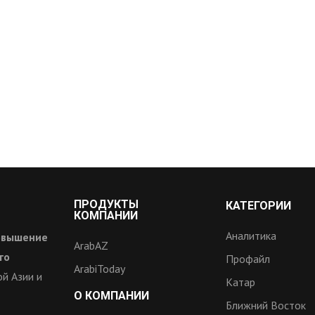
ПРОДУКТЫ
КАТЕГОРИИ
КОМПАНИИ
Аналитика
овышение
ArabAZ
го
Профайл
ArabiToday
й Азии и
Катар
О КОМПАНИИ
Ближний Восток