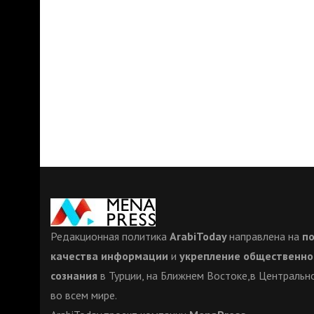
Редакционная политика
ArabiToday
направлена на
п
качества информации
и
укрепление общественно
сознания
в Турции, на Ближнем Востоке,в Центрально
во всем мире.