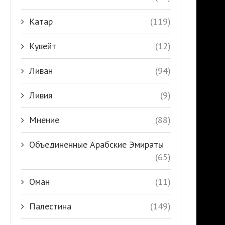
Катар
(119)
Кувейт
(12)
Ливан
(94)
Ливия
(9)
Мнение
(88)
Объединенные Арабские Эмираты
(65)
Оман
(11)
Палестина
(149)