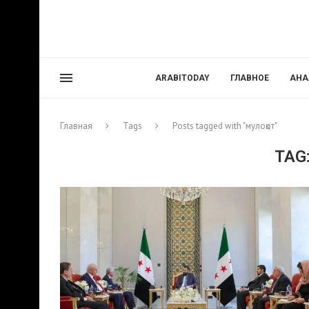
ARABITODAY
ГЛАВНОЕ
АНА
Главная
Tags
Posts tagged with "мулоқот"
TAG