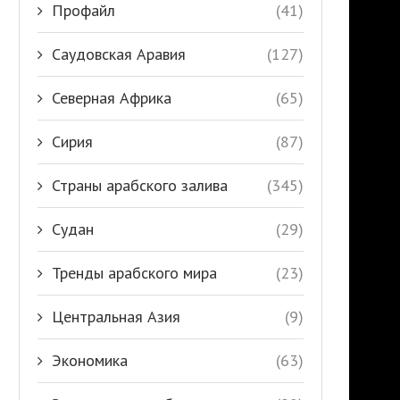
Профайл
(41)
Саудовская Аравия
(127)
Северная Африка
(65)
Сирия
(87)
Страны арабского залива
(345)
Судан
(29)
Тренды арабского мира
(23)
Центральная Азия
(9)
Экономика
(63)