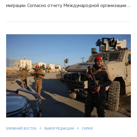
миграции. Согласно отчету Международной организации …
я
БЛИЖНИЙ ВОСТОК
ВЫБОР РЕДАКЦИИ
СИРИЯ