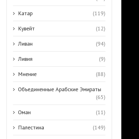
Катар
(119)
Кувейт
(12)
Ливан
(94)
Ливия
(9)
Мнение
(88)
Объединенные Арабские Эмираты
(65)
Оман
(11)
Палестина
(149)