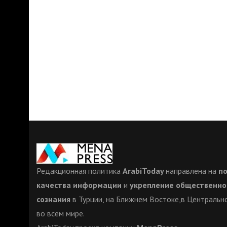
Редакционная политика
ArabiToday
направлена на
п
качества информации
и
укрепление общественно
сознания
в Турции, на Ближнем Востоке,в Центрально
во всем мире.