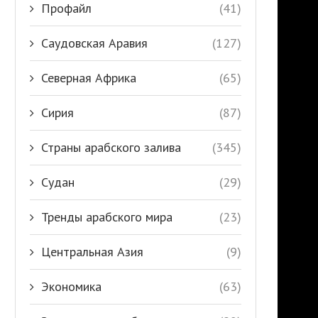
Профайл
(41)
Саудовская Аравия
(127)
Северная Африка
(65)
Сирия
(87)
Страны арабского залива
(345)
Судан
(29)
Тренды арабского мира
(23)
Центральная Азия
(9)
Экономика
(63)