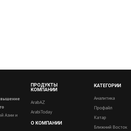
ПРОДУКТЫ
КАТЕГОРИИ
КОМПАНИИ
Аналитика
овышение
ArabAZ
го
Профайл
ArabiToday
й Азии и
Катар
О КОМПАНИИ
Ближний Восток