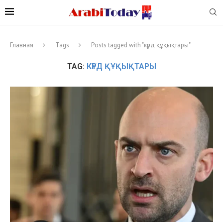
Главная
Tags
Posts tagged with "күрд құқықтары"
TAG:
КҮРД ҚҰҚЫҚТАРЫ