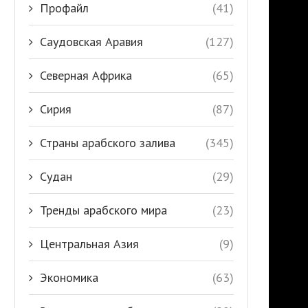
Профайл
(41)
Саудовская Аравия
(127)
Северная Африка
(65)
Сирия
(87)
Страны арабского залива
(345)
Судан
(29)
Тренды арабского мира
(23)
Центральная Азия
(9)
Экономика
(63)