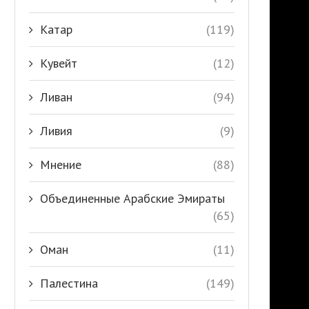
Катар
(119)
Кувейт
(12)
Ливан
(94)
Ливия
(9)
Мнение
(88)
Объединенные Арабские Эмираты
(65)
Оман
(11)
Палестина
(149)