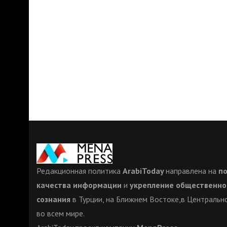
Редакционная политика
ArabiToday
направлена на
п
качества информации
и
укрепление общественно
сознания
в Турции, на Ближнем Востоке,в Центрально
во всем мире.