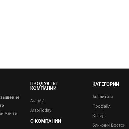
ПРОДУКТЫ
КАТЕГОРИИ
КОМПАНИИ
Аналитика
овышение
ArabAZ
го
Профайл
ArabiToday
й Азии и
Катар
О КОМПАНИИ
Ближний Восток