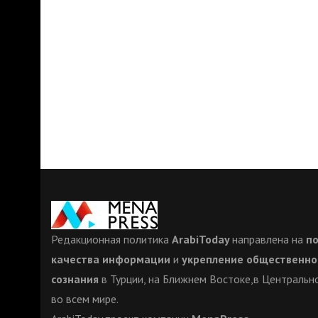
Редакционная политика
ArabiToday
направлена на
п
качества информации
и
укрепление общественно
сознания
в Турции, на Ближнем Востоке,в Центрально
во всем мире.