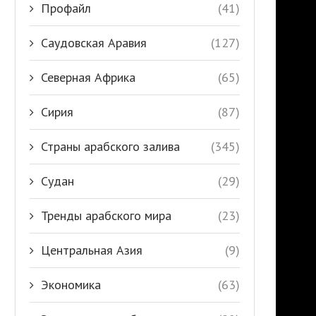
Профайл
(41)
Саудовская Аравия
(127)
Северная Африка
(65)
Сирия
(87)
Страны арабского залива
(345)
Судан
(29)
Тренды арабского мира
(23)
Центральная Азия
(9)
Экономика
(63)