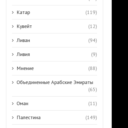
Катар
(119)
Кувейт
(12)
Ливан
(94)
Ливия
(9)
Мнение
(88)
Объединенные Арабские Эмираты
(65)
Оман
(11)
Палестина
(149)