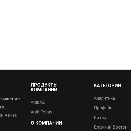
ПРОДУКТЫ
КАТЕГОРИИ
КОМПАНИИ
Аналитика
овышение
ArabAZ
го
Профайл
ArabiToday
й Азии и
Катар
О КОМПАНИИ
Ближний Восток