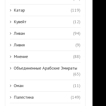
Катар
(119)
Кувейт
(12)
Ливан
(94)
Ливия
(9)
Мнение
(88)
Объединенные Арабские Эмираты
(65)
Оман
(11)
Палестина
(149)