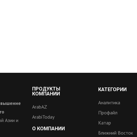
ПРОДУКТЫ
КАТЕГОРИИ
КОМПАНИИ
Аналитика
овышение
ArabAZ
го
Профайл
ArabiToday
й Азии и
Катар
О КОМПАНИИ
Ближний Восток