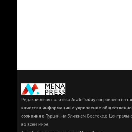
Редакционная политика
ArabiToday
направлена на
п
качества информации
и
укрепление общественно
сознания
в Турции, на Ближнем Востоке,в Центрально
во всем мире.