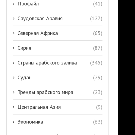
Профайл
(41)
Саудовская Аравия
(127)
Северная Африка
(65)
Сирия
(87)
Страны арабского залива
(345)
Судан
(29)
Тренды арабского мира
(23)
Центральная Азия
(9)
Экономика
(63)