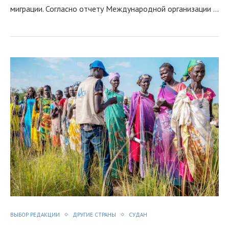
миграции. Согласно отчету Международной организации …
я
ВЫБОР РЕДАКЦИИ
ДРУГИЕ СТРАНЫ
СУДАН