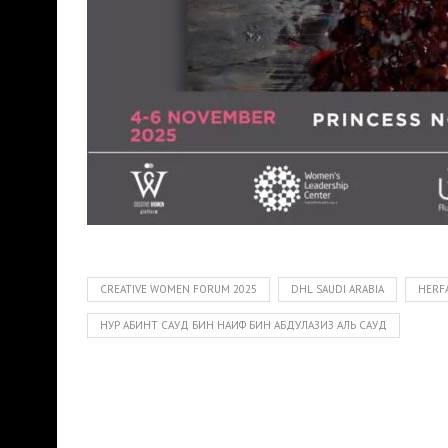
CREATIVE WOMEN FORUM 2025
DHL SAUDI ARABIA
HERF
НУР АБИНТ САУД БИН НАИФ БИН АБДУЛАЗИЗ АЛЬ САУД