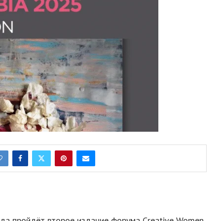
года пройдёт второе издание форума Creative Women