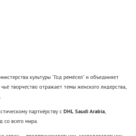
нистерства культуры “Год ремёсел” и объединяет
 чьё творчество отражает темы женского лидерства,
.
стическому партнёрству с
DHL
Saudi
Arabia
,
 со всего мира.
ых стран — предпринимательниц, исследовательниц,