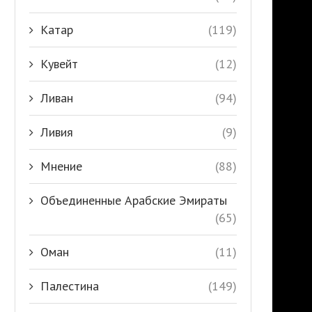
Катар
(119)
Кувейт
(12)
Ливан
(94)
Ливия
(9)
Мнение
(88)
Объединенные Арабские Эмираты
(65)
Оман
(11)
Палестина
(149)