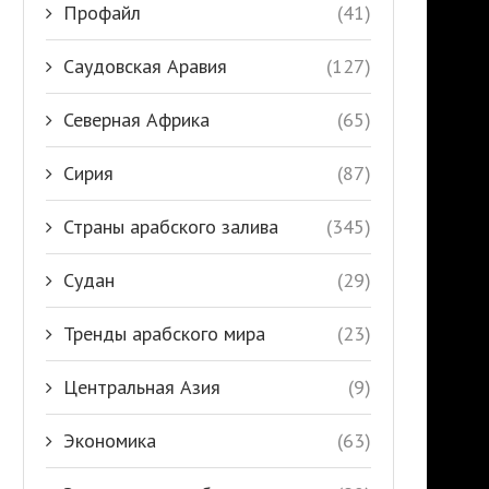
Профайл
(41)
Саудовская Аравия
(127)
Северная Африка
(65)
Сирия
(87)
Страны арабского залива
(345)
Судан
(29)
Тренды арабского мира
(23)
Центральная Азия
(9)
Экономика
(63)