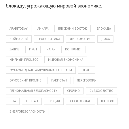
блокаду, угрожающую мировой экономике.
ARABITODAY
АНКАРА
БЛИЖНИЙ ВОСТОК
БЛОКАДА
ВОЙНА 2026
ГЕОПОЛИТИКА
ДИПЛОМАТИЯ
ДОХА
ЗАЛИВ
ИРАН
КАТАР
КОНФЛИКТ
МИРНЫЙ ПРОЦЕСС
МИРОВАЯ ЭКОНОМИКА
МУХАММЕД БИН АБДУЛРАХМАН АЛЬ ТАНИ
НЕФТЬ
ОРМУЗСКИЙ ПРОЛИВ
ПАКИСТАН
ПЕРЕГОВОРЫ
РЕГИОНАЛЬНАЯ БЕЗОПАСНОСТЬ
СРОЧНО
СУДОХОДСТВО
США
ТЕГЕРАН
ТУРЦИЯ
ХАКАН ФИДАН
ШАНТАЖ
ЭНЕРГОБЕЗОПАСНОСТЬ