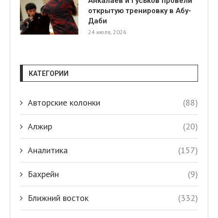
Анкалаев и Гуськов провели
открытую тренировку в Абу-
Даби
24 июля, 2026
КАТЕГОРИИ
Авторские колонки
(88)
Алжир
(20)
Аналитика
(157)
Бахрейн
(9)
Ближний восток
(332)