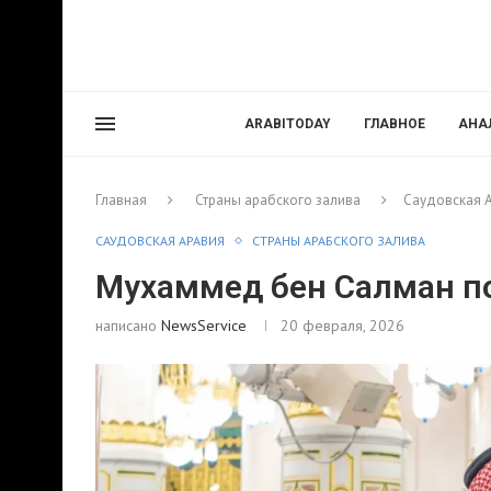
ARABITODAY
ГЛАВНОЕ
АНА
Главная
Страны арабского залива
Саудовская 
САУДОВСКАЯ АРАВИЯ
СТРАНЫ АРАБСКОГО ЗАЛИВА
Мухаммед бен Салман п
написано
NewsService
20 февраля, 2026