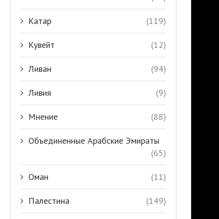
Катар
(119)
Кувейт
(12)
Ливан
(94)
Ливия
(9)
Мнение
(88)
Объединенные Арабские Эмираты
(65)
Оман
(11)
Палестина
(149)