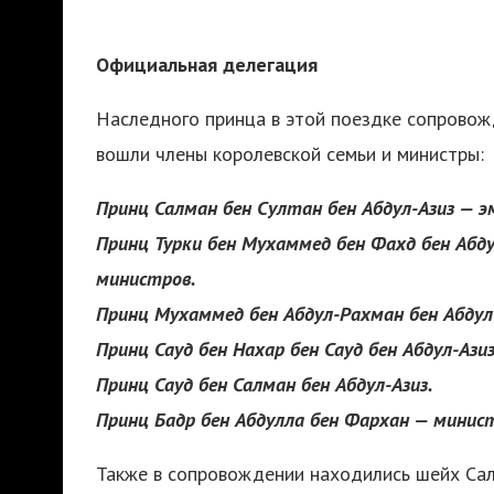
Официальная делегация
Наследного принца в этой поездке сопровож
вошли члены королевской семьи и министры:
Принц Салман бен Султан бен Абдул-Азиз — э
Принц Турки бен Мухаммед бен Фахд бен Абду
министров.
Принц Мухаммед бен Абдул-Рахман бен Абдул
Принц Сауд бен Нахар бен Сауд бен Абдул-Аз
Принц Сауд бен Салман бен Абдул-Азиз.
Принц Бадр бен Абдулла бен Фархан — минис
Также в сопровождении находились шейх Сал