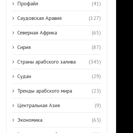
Профайл
(41)
Саудовская Аравия
(127)
Северная Африка
(65)
Сирия
(87)
Страны арабского залива
(345)
Судан
(29)
Тренды арабского мира
(23)
Центральная Азия
(9)
Экономика
(63)