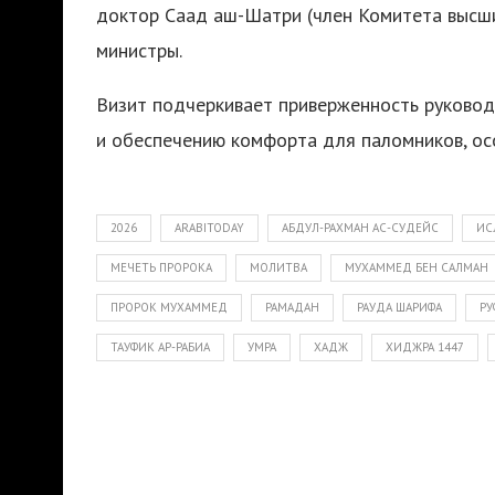
доктор Саад аш-Шатри (член Комитета высших
министры.
Визит подчеркивает приверженность руковод
и обеспечению комфорта для паломников, ос
2026
ARABITODAY
АБДУЛ-РАХМАН АС-СУДЕЙС
ИС
МЕЧЕТЬ ПРОРОКА
МОЛИТВА
МУХАММЕД БЕН САЛМАН
ПРОРОК МУХАММЕД
РАМАДАН
РАУДА ШАРИФА
РУ
ТАУФИК АР-РАБИА
УМРА
ХАДЖ
ХИДЖРА 1447