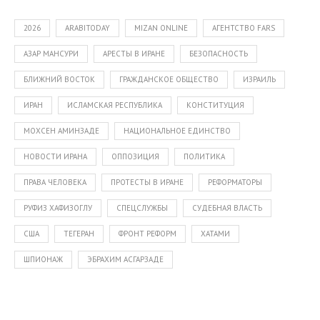
2026
ARABITODAY
MIZAN ONLINE
АГЕНТСТВО FARS
АЗАР МАНСУРИ
АРЕСТЫ В ИРАНЕ
БЕЗОПАСНОСТЬ
БЛИЖНИЙ ВОСТОК
ГРАЖДАНСКОЕ ОБЩЕСТВО
ИЗРАИЛЬ
ИРАН
ИСЛАМСКАЯ РЕСПУБЛИКА
КОНСТИТУЦИЯ
МОХСЕН АМИНЗАДЕ
НАЦИОНАЛЬНОЕ ЕДИНСТВО
НОВОСТИ ИРАНА
ОППОЗИЦИЯ
ПОЛИТИКА
ПРАВА ЧЕЛОВЕКА
ПРОТЕСТЫ В ИРАНЕ
РЕФОРМАТОРЫ
РУФИЗ ХАФИЗОГЛУ
СПЕЦСЛУЖБЫ
СУДЕБНАЯ ВЛАСТЬ
США
ТЕГЕРАН
ФРОНТ РЕФОРМ
ХАТАМИ
ШПИОНАЖ
ЭБРАХИМ АСГАРЗАДЕ