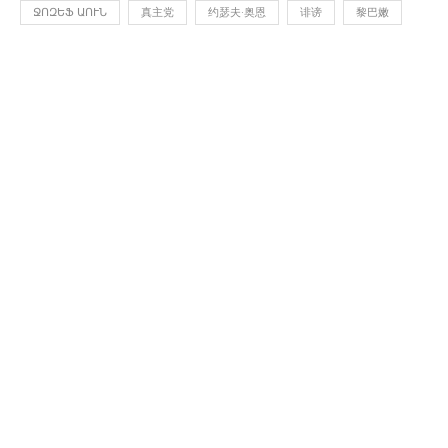
ՋՈԶԵՖ ԱՈՒՆ
真主党
约瑟夫·奥恩
诽谤
黎巴嫩