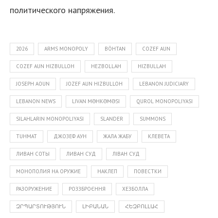
политического напряжения.
2026
ARMS MONOPOLY
BÖHTAN
COZEF AUN
COZEF AUN HIZBULLOH
HEZBOLLAH
HIZBULLAH
JOSEPH AOUN
JOZEF AUN HIZBULLOH
LEBANON JUDICIARY
я
LEBANON NEWS
LIVAN MƏHKƏMƏSI
QUROL MONOPOLIYASI
SILAHLARIN MONOPOLIYASI
SLANDER
SUMMONS
TUHMAT
ДЖОЗЕФ АУН
ЖАЛА ЖАБУ
КЛЕВЕТА
ЛИВАН СОТЫ
ЛИВАН СУД
ЛІВАН СУД
МОНОПОЛИЯ НА ОРУЖИЕ
НАКЛЕП
ПОВЕСТКИ
РАЗОРУЖЕНИЕ
РОЗЗБРОЄННЯ
ХЕЗБОЛЛА
ԶՐՊԱՐՏՈՒԹՅՈՒՆ
ԼԻԲԱՆԱՆ
ՀԵԶԲՈԼԼԱՀ