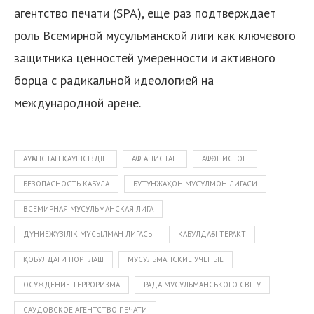
агентство печати (SPA), еще раз подтверждает
роль Всемирной мусульманской лиги как ключевого
защитника ценностей умеренности и активного
борца с радикальной идеологией на
международной арене.
я
АУҒАНСТАН ҚАУІПСІЗДІГІ
АФГАНИСТАН
АФҒОНИСТОН
БЕЗОПАСНОСТЬ КАБУЛА
БУТУНЖАҲОН МУСУЛМОН ЛИГАСИ
ВСЕМИРНАЯ МУСУЛЬМАНСКАЯ ЛИГА
ДҮНИЕЖҮЗІЛІК МҰСЫЛМАН ЛИГАСЫ
КАБУЛДАҒЫ ТЕРАКТ
ҚОБУЛДАГИ ПОРТЛАШ
МУСУЛЬМАНСКИЕ УЧЕНЫЕ
ОСУЖДЕНИЕ ТЕРРОРИЗМА
РАДА МУСУЛЬМАНСЬКОГО СВІТУ
САУДОВСКОЕ АГЕНТСТВО ПЕЧАТИ